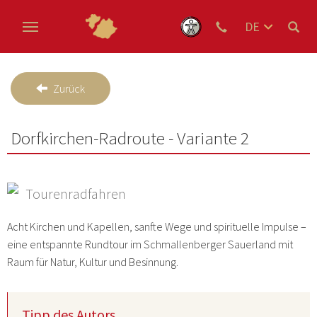
DE
EN
Zum Hauptinhalt springen
NL
Zurück
Dorfkirchen-Radroute - Variante 2
Tourenradfahren
Acht Kirchen und Kapellen, sanfte Wege und spirituelle Impulse –
eine entspannte Rundtour im Schmallenberger Sauerland mit
Raum für Natur, Kultur und Besinnung.
Tipp des Autors