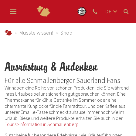
DE
EN
Zum Hauptinhalt springen
NL
schmallenberger-sauerland.de
Musste wissen!
Shop
Ausrüstung & Andenken
Für alle Schmallenberger Sauerland Fans
Wir haben eine Reihe von schönen Produkten, die Sie während
Ihres Urlaubes bei uns sicherlich gut gebrauchen können: Eine
Thermoskanne für kühle Getränke im Sommer oder eine
charmante Kuhglocke für die Fahrradtour. Und der Kaffee aus
unserer Emaille-Tasse schmeckt zuhause immer noch wie im
Urlaub. Diese und weitere Produkte erhalten Sie auch in der
Tourist-Information in Schmallenberg
.
Gutscheine für besondere Erlebnisse, wie Kräuterführungen,